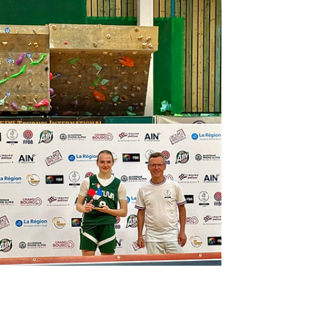
Saint-Martin-du-Mont pour célébrer les 40 ans du
Comité Départemental de l’Ain du Sport Adapté. À
cette occasion, notre président Franck RIGON a
tenu à rappeler l’importance du sport adapté dans
notre département, véritable vecteur d’inclusion,
d’épanouissement et de lien social. Le CDOS 01
salue le travail remarquable mené par Jean-Louis
LAFLEUR, président du CDSA 01, ainsi que par
toute son équipe, engagée au quotidien pour