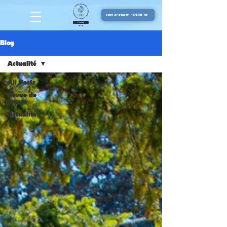
Test d'effort - PEPS 01
Blog
Actualité
All Posts
Revue de
presse
Actualité