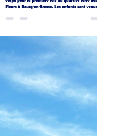
☀️
Ce mercredi 1er juillet 2026, l’événement faisait
étape pour la première fois au quartier Terre des
Fleurs à Bourg-en-Bresse. Les enfants sont venus
nombreux pour découvrir gratuitement plusieurs
activités sportives : athlétisme, golf, rugby,
cyclisme, basketball, tchoukball, ainsi qu’un quiz
olympique. Une belle après-midi placée sous le
signe du sport, de la découverte, du partage et de
la convivialité, qui s’est terminée autour d’un
goûter bien mérité. Le CDOS 01 remercie