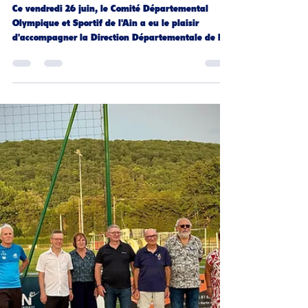
CDOS DE L'AIN
26 juin
1 min de lecture
Matinée de cohésion sportive
pour les agents de la DDPN 01
Ce vendredi 26 juin, le Comité Départemental
Olympique et Sportif de l'Ain a eu le plaisir
d'accompagner la Direction Départementale de la
Police Nationale de l'Ain (DDPN 01) dans
l'organisation d'une matinée de cohésion sur la
base de loisirs de Bouvent à Bourg-en-Bresse. Au
programme de cette matinée : découverte et
pratique du golf ⛳️, du tir à l'arc 🏹 et du disc golf
🥏, dans une ambiance conviviale favorisant les
échanges et l'esprit d'équipe. Le CDOS 01 remercie
chaleu