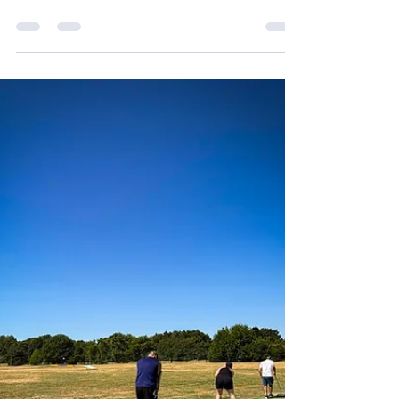
Soirée conviviale du CDOS 2026
Comme chaque année, le CDOS de l’Ain a réuni ses
bénévoles, élu·es et membres actifs pour une soirée
conviviale à la Ferme Bon Repos, à Viriat. Autour
d’un moment simple et chaleureux, entre
pétanque, échanges, apéritif et poulets de Bresse
partagés, cette soirée a permis de remercier toutes
celles et ceux qui s’engagent à nos côtés tout au
long de l’année. Un grand merci à nos bénévoles
pour leur présence, leur énergie et leur
engagement précieux au service du sport dans l’A