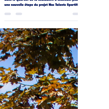
Ce mercredi 8 juillet 2026, le CDOS 01 était présent
dans le quartier de la Maladière à Montluel pour
une nouvelle étape du projet Nos Talents Sportifs
au Cœur de Nos Quartiers. ☀️ Dans un contexte de
fortes chaleurs, la priorité a été donnée à la
sécurité, avec une vigilance particulière, des points
d’ombre et des points d’eau à disposition. Les
participants ont pu découvrir plusieurs activités
sportives et ludiques : aviron sur ergomètre,
basketball, sarbacane, vélo, slackl