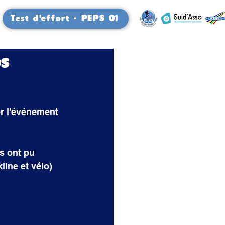
Test d'effort - PEPS 01
os
r l'événement 
s ont pu 
line et vélo) 