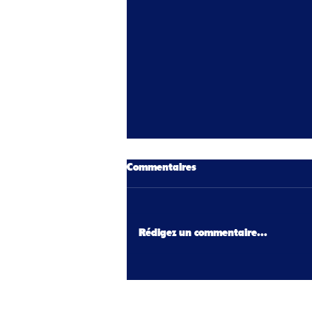
Commentaires
Rédigez un commentaire...
Nos Talents Sportifs au Cœur
de Nos Quartiers Montluel