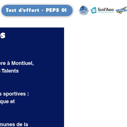
Test d'effort - PEPS 01
os
re à Montluel, 
 Talents 
s sportives : 
que et 
munes de la 