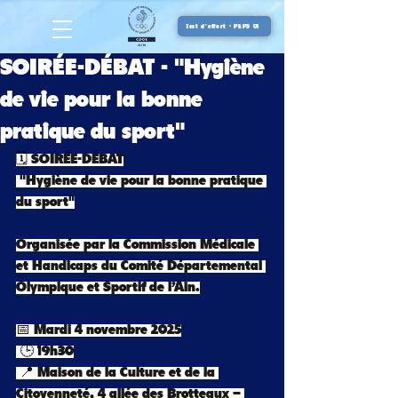
Test d'effort - PEPS 01
SOIRÉE-DÉBAT - "Hygiène
de vie pour la bonne
pratique du sport"
🗓️ SOIRÉE-DÉBAT
 "Hygiène de vie pour la bonne pratique 
du sport"
Organisée par la Commission Médicale 
et Handicaps du Comité Départemental 
Olympique et Sportif de l’Ain.
📅 Mardi 4 novembre 2025
 🕒 19h30
 📍 Maison de la Culture et de la 
Citoyenneté, 4 allée des Brotteaux – 