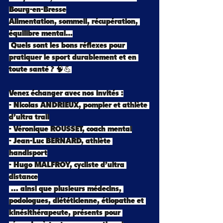
Bourg-en-Bresse
Alimentation, sommeil, récupération, 
équilibre mental…
 Quels sont les bons réflexes pour 
pratiquer le sport durablement et en 
toute santé ? 🧠💪
Venez échanger avec nos invités :
- Nicolas ANDRIEUX, pompier et athlète 
d’ultra trail
- Véronique ROUSSET, coach mental
- Jean-Luc BERNARD, athlète 
handisport
- Hugo MALFROY, cycliste d’ultra 
distance
 ... ainsi que plusieurs médecins, 
podologues, diététicienne, étiopathe et 
kinésithérapeute, présents pour 