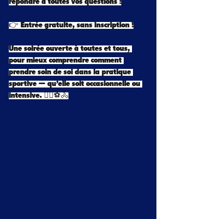
répondre à toutes vos questions !
👉 Entrée gratuite, sans inscription !
Une soirée ouverte à toutes et tous, 
pour mieux comprendre comment 
prendre soin de soi dans la pratique 
sportive — qu’elle soit occasionnelle ou 
intensive. 🏃‍♀️⚽🚴