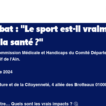
tés
Actualités
Mouvement sportif
Contact
bat : "Le sport est-il vrai
la santé ?"
ommission Médicale et Handicaps du Comité Départ
f de l'Ain.
re 2024
ture et de la Citoyenneté, 4 allée des Brotteaux 010
être… Quels sont les vrais impacts ? 🤔