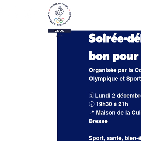
Le CDOS 01
Activi
Soirée-dé
bon pour 
Organisée par la C
Olympique et Sporti
🗓️ Lundi 2 décemb
🕣 19h30 à 21h
📍 Maison de la Cul
Bresse
Sport, santé, bien-