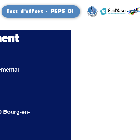
Test d'effort - PEPS 01
ment
emental 
00 Bourg-en-