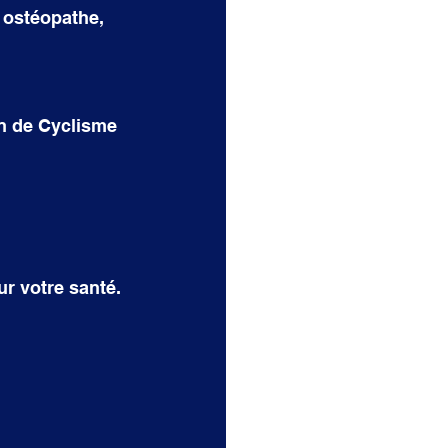
 ostéopathe, 
in de Cyclisme
ur votre santé. 