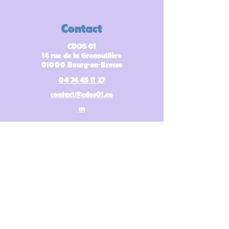
Contact
CDOS 01
14 rue de la Grenouillère
01000 Bourg-en-Bresse
04 74 45 11 27
contact@cdos01.co
m
Suivez-nous
Légales
Mentions légales
Données personnelles