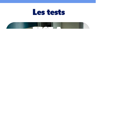
Les tests
TEST A
Électro-cardiogramme
15'