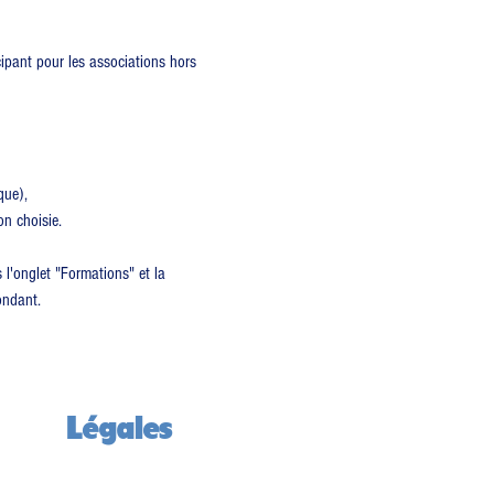
ipant pour les associations hors 
que),
on choisie.
 l'onglet "Formations" et la 
ondant.
Légales
Mentions légales