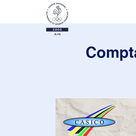
Le CDOS 01
Activi
Compta