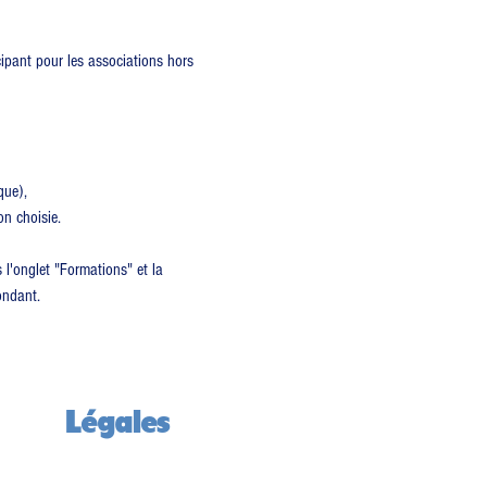
ipant pour les associations hors 
que),
on choisie.
 l'onglet "Formations" et la 
ondant.
Légales
Mentions légales