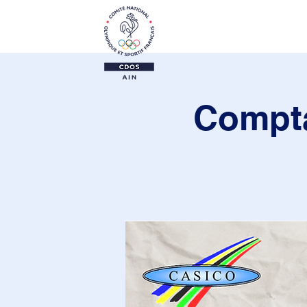
Le CDOS 01
Activi
Compta