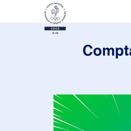
Le CDOS 01
Activi
Compta