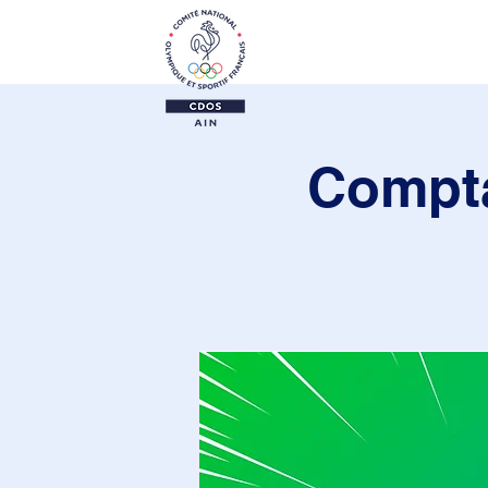
Le CDOS 01
Activi
Compta