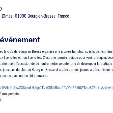
0
s Dîmes, 01000 Bourg-en-Bresse, France
l'événement
vec le club de Bourg en Bresse organise une journée handball spécifiquement fémini
 licenciées et non licenciées. C'est une journée ludique pour venir pratiquer/déco
station sera l’occasion de démontrer notre volonté forte de développer la pratique
es joueuses du club de Bourg en Bresse et arbitré par des jeunes arbitres féminine
t chacune avec un tee-shirt souvenir. 
 
/d/e/1FAIpQLScwZCSchnLHeNje0TVeKRMM5au92VYhIRGI9iGYMnz8Z3UkLA/viewfo
é aux parents  
it.