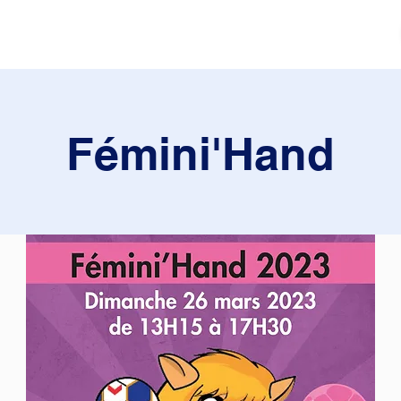
tés
Actualités
Mouvement sportif
Contact
Fémini'Hand