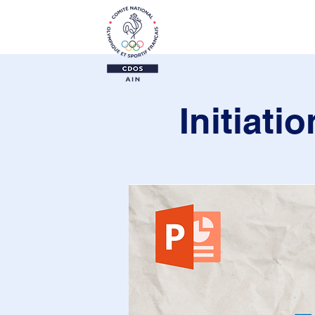
Le CDOS 01
Activi
Initiati