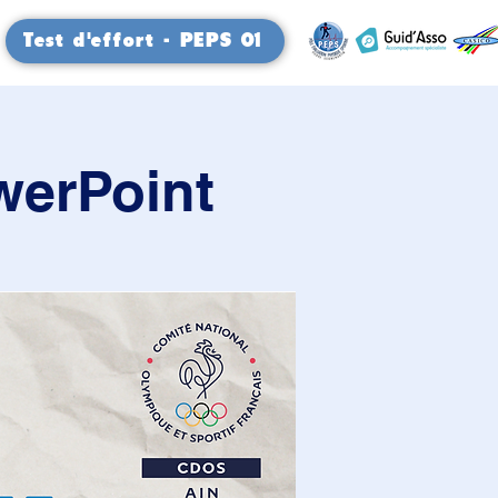
Test d'effort - PEPS 01
owerPoint