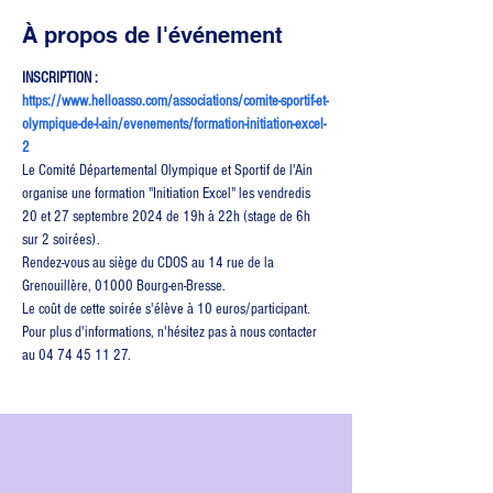
À propos de l'événement
INSCRIPTION : 
https://www.helloasso.com/associations/comite-sportif-et-
olympique-de-l-ain/evenements/formation-initiation-excel-
2
Le Comité Départemental Olympique et Sportif de l'Ain 
organise une formation "Initiation Excel" les vendredis 
20 et 27 septembre 2024 de 19h à 22h (stage de 6h 
sur 2 soirées).
Rendez-vous au siège du CDOS au 14 rue de la 
Grenouillère, 01000 Bourg-en-Bresse.
Le coût de cette soirée s'élève à 10 euros/participant.  
Pour plus d'informations, n'hésitez pas à nous contacter 
au 04 74 45 11 27.