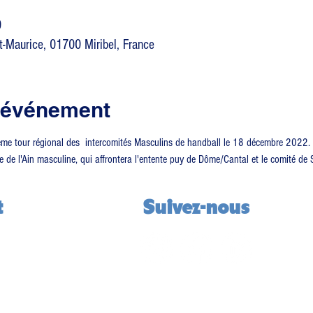
0
t-Maurice, 01700 Miribel, France
l'événement
isième tour régional des  intercomités Masculins de handball le 18 décembre 2022. 
de l'Ain masculine, qui affrontera l'entente puy de Dôme/Cantal et le comité de 
t
Suivez-nous
la Grenouillère
rg-en-Bresse
1 27
dos01.co