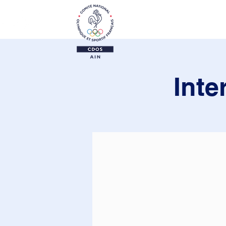
Le CDOS 01
Activi
Inte