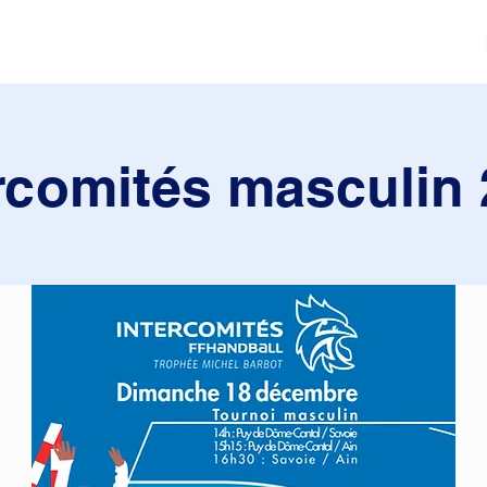
tés
Actualités
Mouvement sportif
Contact
rcomités masculin