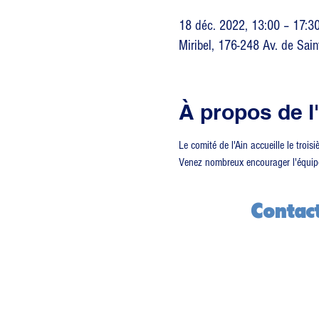
18 déc. 2022, 13:00 – 17:3
Miribel, 176-248 Av. de Sain
À propos de 
Le comité de l'Ain accueille le tro
Venez nombreux encourager l'équipe 
Contac
CDOS 01
14 rue de 
01000 Bou
04 74 45 1
contact@c