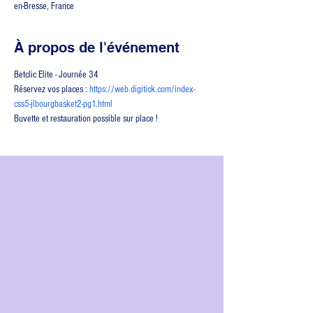
en-Bresse, France
À propos de l'événement
Betclic Elite - Journée 34
Réservez vos places : 
https://web.digitick.com/index-
css5-jlbourgbasket2-pg1.html
Buvette et restauration possible sur place !