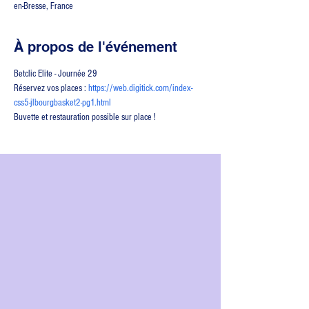
en-Bresse, France
À propos de l'événement
Betclic Elite - Journée 29
Réservez vos places : 
https://web.digitick.com/index-
css5-jlbourgbasket2-pg1.html
Buvette et restauration possible sur place !