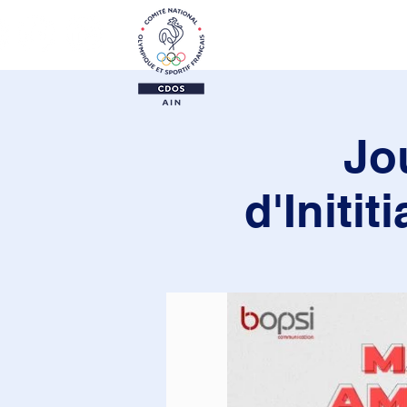
Le CDOS 01
Activi
Jo
d'Initi