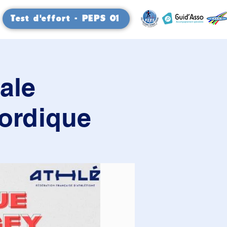
Test d'effort - PEPS 01
ale
Nordique