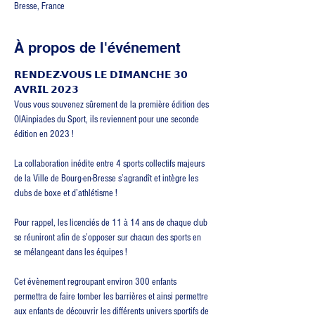
Bresse, France
À propos de l'événement
𝗥𝗘𝗡𝗗𝗘𝗭-𝗩𝗢𝗨𝗦 𝗟𝗘 𝗗𝗜𝗠𝗔𝗡𝗖𝗛𝗘 𝟯𝟬 
𝗔𝗩𝗥𝗜𝗟 𝟮𝟬𝟮𝟯

Vous vous souvenez sûrement de la première édition des 
OlAinpiades du Sport, ils reviennent pour une seconde 
édition en 2023 !

La collaboration inédite entre 4 sports collectifs majeurs 
de la Ville de Bourg-en-Bresse s’agrandît et intègre les 
Pour rappel, les licenciés de 11 à 14 ans de chaque club 
se réuniront afin de s’opposer sur chacun des sports en 
se mélangeant dans les équipes !

Cet évènement regroupant environ 300 enfants 
permettra de faire tomber les barrières et ainsi permettre 
aux enfants de découvrir les différents univers sportifs de 