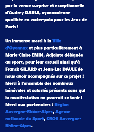
par la venue surprise et exceptionnelle 
d'Audrey DAULE, oyonnaxienne 
qualifiée en water-polo pour les Jeux de 
Paris !
Un immense merci à la 
Ville 
d'Oyonnax
 et plus particulièrement à 
Marie-Claire EMIN, Adjointe déléguée 
au sport, pour leur accueil ainsi qu'à 
Franck GILARD et Jean-Luc DAULE de 
nous avoir accompagnés sur ce projet !
Merci à l'ensemble des nombreux 
bénévoles et salariés présents sans qui 
la manifestation ne pourrait se tenir !
Merci aux partenaires : 
Région 
Auvergne-Rhône-Alpes
, 
Agence 
nationale du Sport
, 
CROS Auvergne-
Rhône-Alpes
.