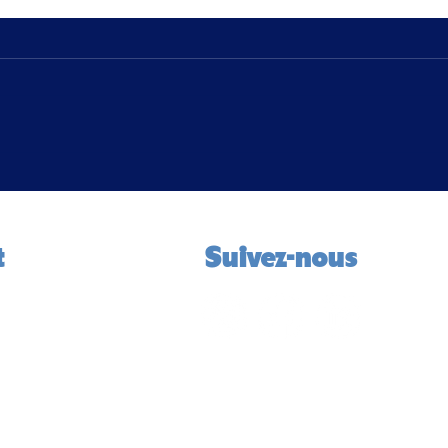
Nos Talents Sportifs au Cœur
Soir
de Nos Quartiers / Bourg-en-
2026
Bresse ☀️
t
Suivez-nous
la Grenouillère
rg-en-Bresse
1 27
dos01.co