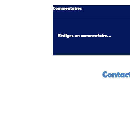
Commentaires
Rédigez un commentaire...
Nos Talents Sportifs au Cœur
de Nos Quartiers Montluel
Contac
CDOS 01
14 rue de 
01000 Bou
04 74 45 1
contact@c
m
CDOS Ain 2026