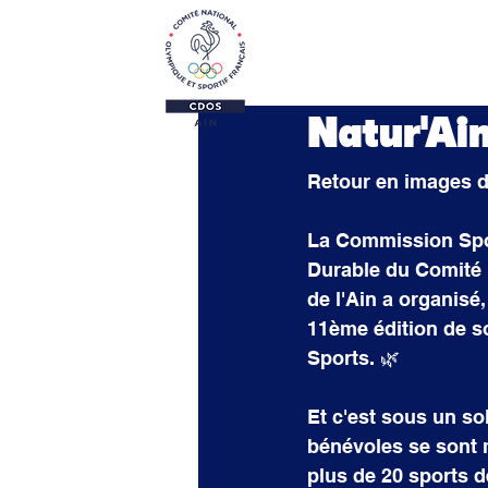
Le CDOS 01
Activi
Natur'Ai
Retour en images d
La Commission Spo
Durable du Comité 
de l'Ain a organisé
11ème édition de s
Sports. 🌿
Et c'est sous un sol
bénévoles se sont m
plus de 20 sports d