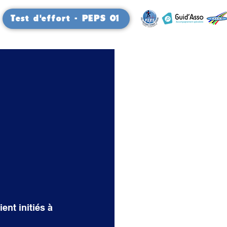
Test d'effort - PEPS 01
nt initiés à 