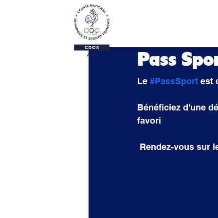
Le CDOS 01
Activi
Pass Spo
Le 
#PassSport
 est
Bénéficiez d'une dé
favori
 Rendez-vous sur le 