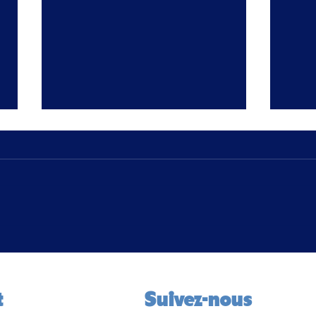
Nos Talents Sportifs au Cœur
Soir
de Nos Quartiers / Bourg-en-
2026
Bresse ☀️
t
Suivez-nous