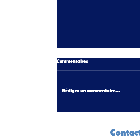
Commentaires
Rédigez un commentaire...
Nos Talents Sportifs au Cœur
de Nos Quartiers Montluel
Contac