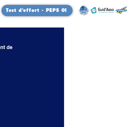
Test d'effort - PEPS 01
nt de 