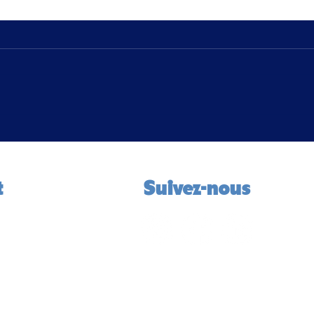
Nos Talents Sportifs au Cœur
Soir
de Nos Quartiers / Bourg-en-
2026
Bresse ☀️
t
Suivez-nous
la Grenouillère
rg-en-Bresse
1 27
dos01.co