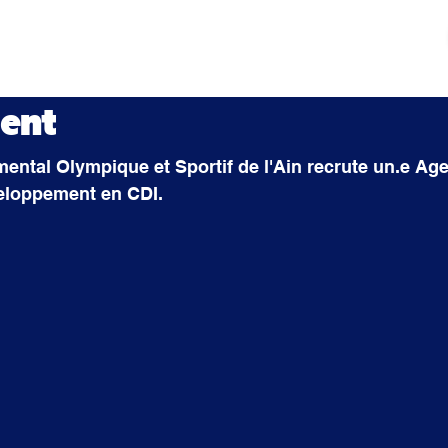
tés
Actualités
Mouvement sportif
Contact
ent
ntal Olympique et Sportif de l'Ain recrute un.e Age
eloppement en CDI.