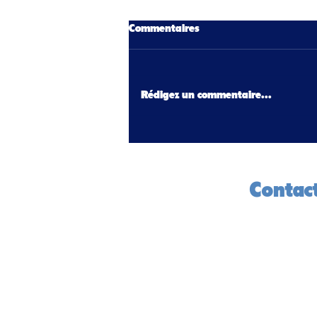
Commentaires
Rédigez un commentaire...
Nos Talents Sportifs au Cœur
de Nos Quartiers Montluel
Contac
CDOS 01
14 rue de 
01000 Bou
04 74 45 1
contact@c
m