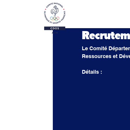
Le CDOS 01
Activi
Recrutem
Le Comité Départeme
Ressources et Dév
Détails :