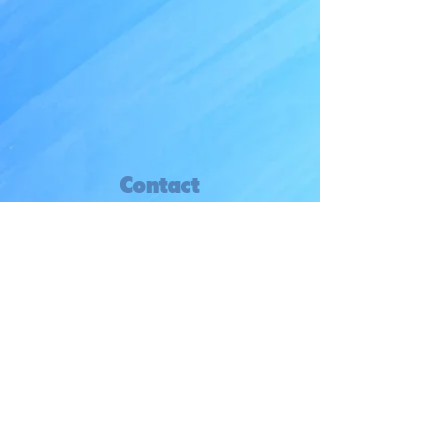
Contact
CDOS 01
14 rue de la Grenouillère
01000 Bourg-en-Bresse
04 74 45 11 27
contact@cdos01.co
m
Suivez-nous